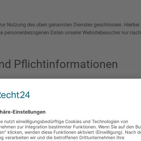
 zur Nutzung des oben genannten Dienstes geschlossen. Hierbei 
er die personenbezogenen Daten unserer Websitebesucher nur na
d Pflicht­informationen
önlichen Daten sehr ernst. Wir behandeln Ihre personenbezogene
ng.
rsonenbezogene Daten erhoben. Personenbezogene Daten sind Da
welche Daten wir erheben und wofür wir sie nutzen. Sie erläuter