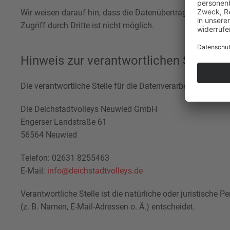
Wir weisen darauf hin, dass die Datenübertragung im Inte
Zugriff durch Dritte ist nicht möglich.
Hinweis zur verantwortlichen Stelle
Die verantwortliche Stelle für die Datenverarbeitung auf di
Die Deichstadtvolleys Neuwied GmbH
Engerser Landstraße 61
56564 Neuwied
Telefon: 02631 8255463
E-Mail:
info@deichstadtvolleys.de
Verantwortliche Stelle ist die natürliche oder juristisch
(z. B. Namen, E-Mail-Adressen o. Ä.) entscheidet.