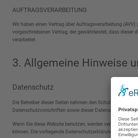
AUFTRAGSVERARBEITUNG
Wir haben einen Vertrag über Auftragsverarbeitung (AVV)
vorgeschriebenen Vertrag, der gewährleistet, dass dies
verarbeitet.
3. Allgemeine Hinweise un
Datenschutz
Die Betreiber dieser Seiten nehmen den Schutz Ihrer pers
Datenschutzvorschriften sowie dieser Datenschutzerkläru
Wenn Sie diese Website benutzen, werden verschiedene pe
können. Die vorliegende Datenschutzerklärung erläutert, 