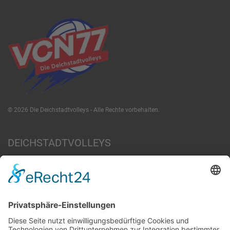
©
2026
Die Deichstadtvolleys - Alle Rechte vorbehalten.
DEICHSTADTVOLLEYS
News
Team
Jobs & Engagement
Zum Verein