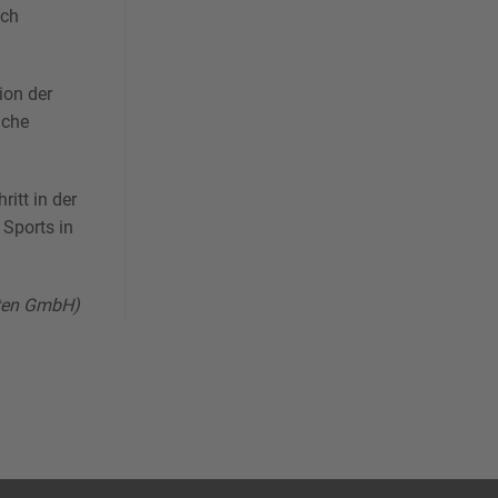
ich
ion der
iche
itt in der
 Sports in
eten GmbH)