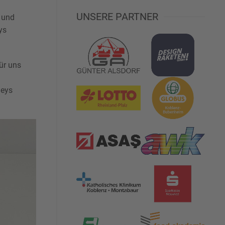
UNSERE PARTNER
 und
ys
ür uns
n
leys