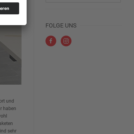
FOLGE UNS
ort und
ir haben
wohl
raketen
ind sehr