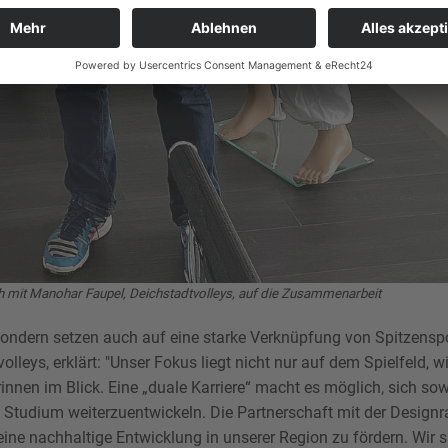
 mit Manohar Faupel, Deichstadtvolleys, auf die Zusammenarbeit
, sondern setzen auch auf eine starke Verknüpfung von Spitzensp
leys, erklärt: "Unser Fokus liegt nicht nur auf dem Spielfeld, w
rinnen im Blick. Eine „duale Karriere“ macht es möglich, sich so
im Studium weiterzuentwickeln. Die Partnerschaft mit der Design
eine nachhaltige Entwicklung in unserer Region zu fördern. Wir s