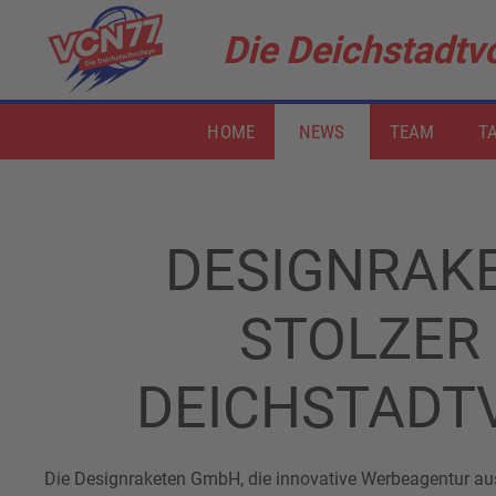
Die Deichstadtvo
Zum Hauptinhalt springen
HOME
NEWS
TEAM
TA
DESIGNRAK
STOLZER
DEICHSTADT
Die Designraketen GmbH, die innovative Werbeagentur aus