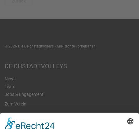
Zurück
©
2026
Die Deichstadtvolleys - Alle Rechte vorbehalten.
DEICHSTADTVOLLEYS
News
Team
Jobs & Engagement
Zum Verein
­INFO
Impressum