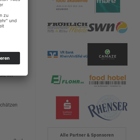
aft, der
sie im
schätzen
Alle Partner & Sponsoren