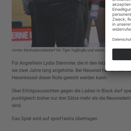
Hoher Motivationsbedarf für Tigin Yağlioğlu und seine Deichstadtvoll
Für Angreiferin Lydia Stemmler, die in den letzten Wochen
sie zwei Jahre lang angehörte. Bei Neuwied hat sie sich da
Hexenkessel dieser Rolle gerecht werden kann.
Über Erfolgsaussichten gegen die Ladies in Black darf spek
punktgleich bisher nur drei Sätze mehr als die Neuwiederin
sind.
Das Spiel wird auf sport1extra übertragen