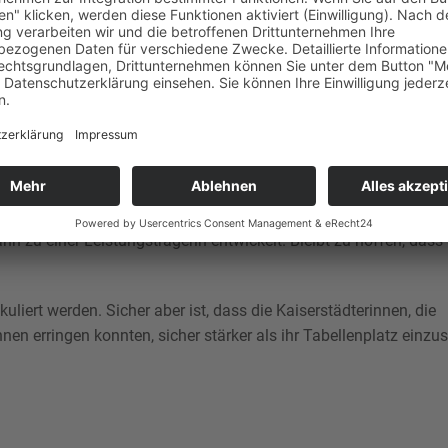
eys. Foto: Norina Tönges
 oft zu gefallen wusste, gibt es ein Wiedersehen mit der Mannsch
nn zu einer Leistungsträgerin entwickelt. Bleibt zu hoffen, dass 
uliert werden. Sicher aber ist, dass die Kaiserstädterinnen, die
nen erringen konnten, sicher stärker als ihr Tabellenplatz einzu