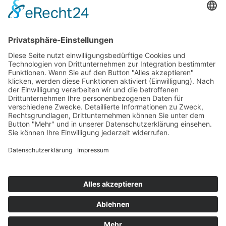
Team
Jobs & Engagement
Zum Verein
­INFO
Impressum
Datenschutz
Cookie-Einstellungen
KONTAKT
Die Deichstadtvolleys Neuwied GmbH
Engerser Landstraße 61
56564 Neuwied
Telefon: 02631 8255463
E-Mail:
info@deichstadtvolleys.de