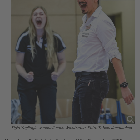
Tigin Yaglioglu wechselt nach Wiesbaden. Foto: Tobias Jenatschek