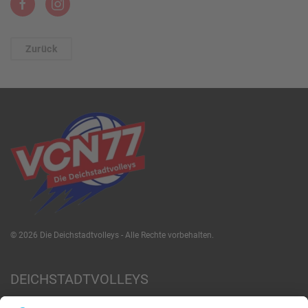
Zurück
©
2026
Die Deichstadtvolleys - Alle Rechte vorbehalten.
DEICHSTADTVOLLEYS
News